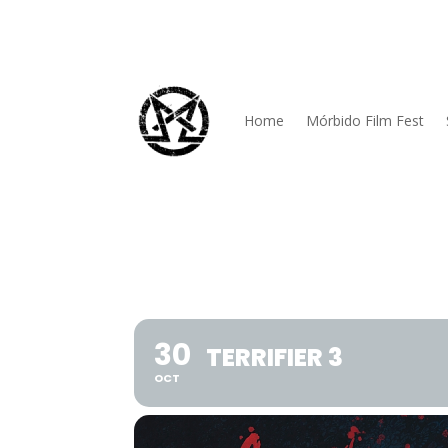
Home
Mórbido Film Fest
30
TERRIFIER 3
OCT