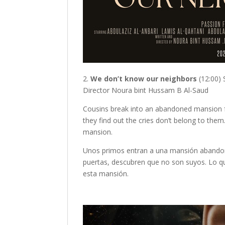
2.
We don’t know our neighbors
(12:00) 
Director Noura bint Hussam B Al-Saud
Cousins break into an abandoned mansion f
they find out the cries don’t belong to the
mansion.
Unos primos entran a una mansión abandonad
puertas, descubren que no son suyos. Lo q
esta mansión.