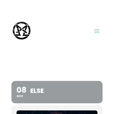
08
ELSE
NOV